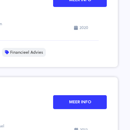
MEER INFO
in
2020
Financieel Advies
MEER INFO
sel
2012