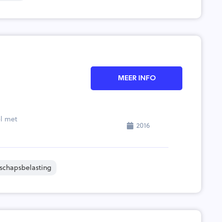
MEER INFO
el met
2016
schapsbelasting