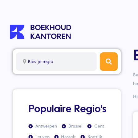
Kies je regio
Be
he
He
Populaire Regio's
Antwerpen
Brussel
Gent
Leuven
Hasselt
Kortrijk