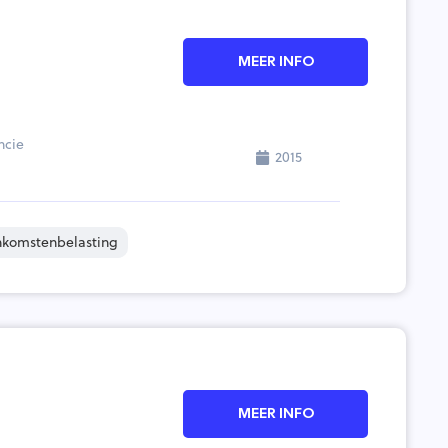
MEER INFO
ncie
2015
nkomstenbelasting
MEER INFO