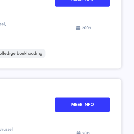
sel,
2009
olledige boekhouding
MEER INFO
Brussel
2019