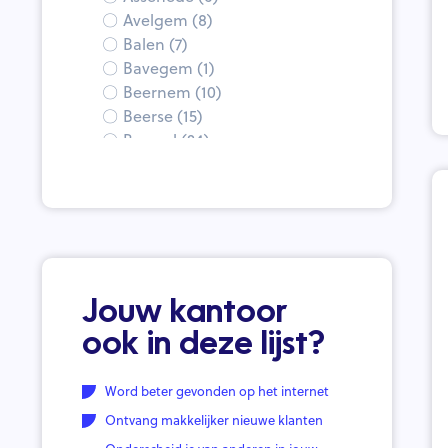
Avelgem (8)
Balen (7)
Bavegem (1)
Beernem (10)
Beerse (15)
Beersel (24)
Begijnendijk (5)
Bekkevoort (9)
Bellegem (1)
Beringen (35)
Berlaar (12)
Berlare (17)
Bertem (6)
Jouw kantoor
Beveren (14)
ook in deze lijst?
Beveren-Waas (23)
Bierbeek (5)
Word beter gevonden op het internet
Bilzen (16)
Ontvang makkelijker nieuwe klanten
Blankenberge (7)