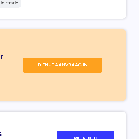
nistratie
r
DIEN JE AANVRAAG IN
s
MEER INFO