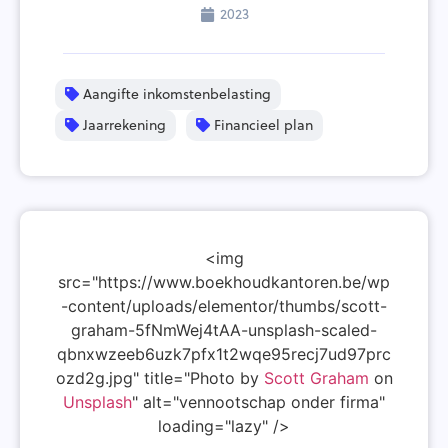
2023
Aangifte inkomstenbelasting
Jaarrekening
Financieel plan
<img
src="https://www.boekhoudkantoren.be/wp
-content/uploads/elementor/thumbs/scott-
graham-5fNmWej4tAA-unsplash-scaled-
qbnxwzeeb6uzk7pfx1t2wqe95recj7ud97prc
ozd2g.jpg" title="Photo by
Scott Graham
on
Unsplash
" alt="vennootschap onder firma"
loading="lazy" />