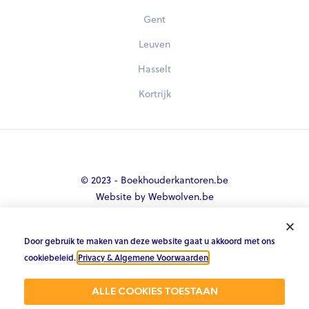
Gent
Leuven
Hasselt
Kortrijk
© 2023 - Boekhouderkantoren.be
Website by Webwolven.be
Door gebruik te maken van deze website gaat u akkoord met ons





cookiebeleid.
Privacy & Algemene Voorwaarden
.
Gemiddelde klantbeoordeling
ALLE COOKIES TOESTAAN
4.8/5 op Trustpilot & 4.9/5 op google