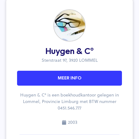
Huygen & C°
Sterstraat 97, 3920 LOMMEL
MEER INFO
Huygen & C° is een boekhoudkantoor gelegen in
Lommel, Provincie Limburg met BTW nummer
0451.546.777
2003