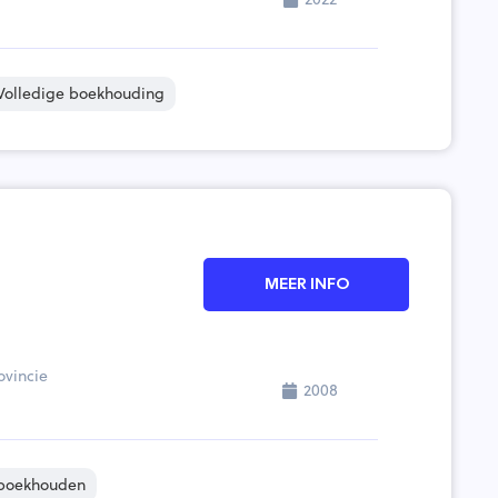
olledige boekhouding
MEER INFO
ovincie
2008
boekhouden