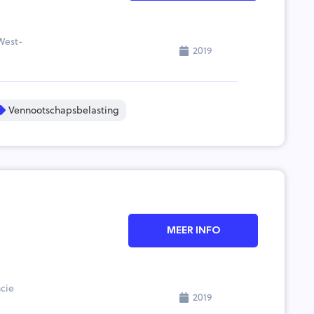
West-
2019
Vennootschapsbelasting
MEER INFO
cie
2019