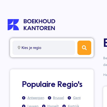
Kies je regio
Be
de
He
Populaire Regio's
Antwerpen
Brussel
Gent
Leuven
Hasselt
Kortrijk