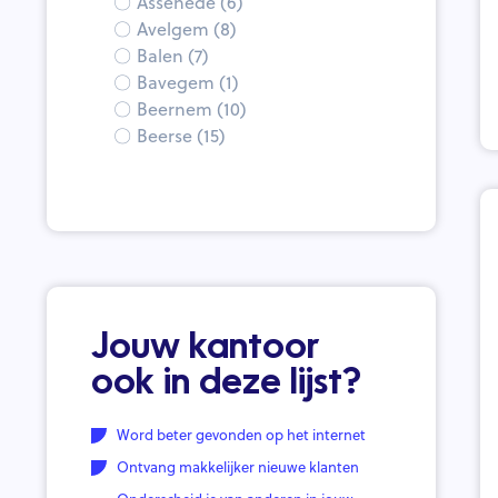
Assenede (6)
Avelgem (8)
Balen (7)
Bavegem (1)
Beernem (10)
Beerse (15)
Beersel (24)
Begijnendijk (5)
Bekkevoort (9)
Bellegem (1)
Beringen (35)
Berlaar (12)
Berlare (17)
Jouw kantoor
Bertem (6)
Beveren (14)
ook in deze lijst?
Beveren-Waas (23)
Bierbeek (5)
Word beter gevonden op het internet
Bilzen (16)
Ontvang makkelijker nieuwe klanten
Blankenberge (7)