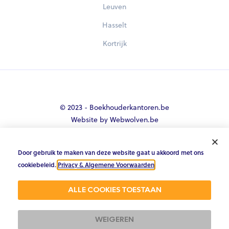
Leuven
Hasselt
Kortrijk
© 2023 - Boekhouderkantoren.be
Website by Webwolven.be
Door gebruik te maken van deze website gaat u akkoord met ons





cookiebeleid.
Privacy & Algemene Voorwaarden
.
Gemiddelde klantbeoordeling
ALLE COOKIES TOESTAAN
4.8/5 op Trustpilot & 4.9/5 op google
WEIGEREN