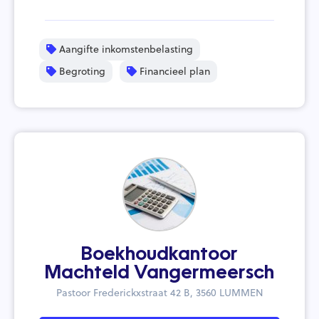
Aangifte inkomstenbelasting
Begroting
Financieel plan
Boekhoudkantoor
Machteld Vangermeersch
Pastoor Frederickxstraat 42 B, 3560 LUMMEN