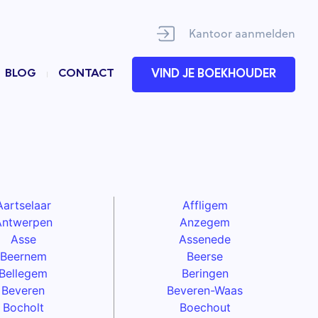
Kantoor aanmelden
BLOG
CONTACT
VIND JE BOEKHOUDER
Aartselaar
Affligem
Antwerpen
Anzegem
Asse
Assenede
Beernem
Beerse
Bellegem
Beringen
Beveren
Beveren-Waas
Bocholt
Boechout