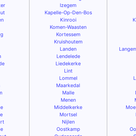
ter
Izegem
ut
Kapelle-Op-Den-Bos
en
Kinrooi
K
Komen-Waasten
rg
Kortessem
Kruishoutem
Landen
Langem
m
Lendelede
de
Liedekerke
Lint
Lommel
L
n
Maarkedal
m
Malle
Menen
ke
Middelkerke
Moe
e
Mortsel
rt
Nijlen
le
Oostkamp
Oo