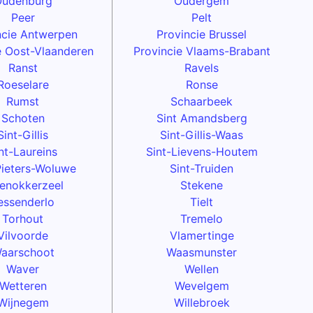
udenburg
Oudergem
Peer
Pelt
ncie Antwerpen
Provincie Brussel
e Oost-Vlaanderen
Provincie Vlaams-Brabant
Ranst
Ravels
Roeselare
Ronse
Rumst
Schaarbeek
Schoten
Sint Amandsberg
Sint-Gillis
Sint-Gillis-Waas
nt-Laureins
Sint-Lievens-Houtem
Pieters-Woluwe
Sint-Truiden
enokkerzeel
Stekene
essenderlo
Tielt
Torhout
Tremelo
Vilvoorde
Vlamertinge
aarschoot
Waasmunster
Waver
Wellen
Wetteren
Wevelgem
Wijnegem
Willebroek