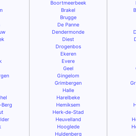
Boortmeerbeek
m
Brakel
B
Brugge
n
De Panne
uw
Dendermonde
D
ek
Diest
Drogenbos
Ekeren
k
Evere
Geel
rgen
Gingelom
Grimbergen
Gr
Halle
hel
Harelbeke
-Berg
Hemiksem
ut
Herk-de-Stad
lder
Heuvelland
H
k
Hooglede
H
Huldenberg