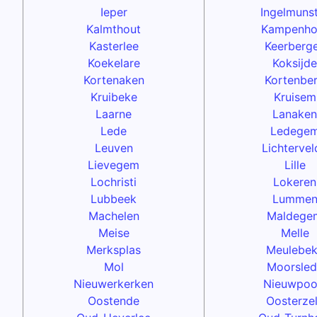
Ieper
Ingelmuns
Kalmthout
Kampenho
Kasterlee
Keerberg
Koekelare
Koksijde
Kortenaken
Kortenbe
Kruibeke
Kruisem
Laarne
Lanaken
Lede
Ledege
Leuven
Lichtervel
Lievegem
Lille
Lochristi
Lokeren
Lubbeek
Lumme
Machelen
Maldege
Meise
Melle
Merksplas
Meulebe
Mol
Moorsled
Nieuwerkerken
Nieuwpoo
Oostende
Oosterze