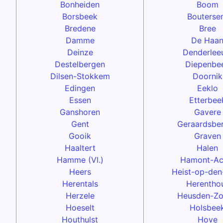
Bonheiden
Boom
Borsbeek
Bouterse
Bredene
Bree
Damme
De Haa
Deinze
Denderlee
Destelbergen
Diepenbe
Dilsen-Stokkem
Doornik
Edingen
Eeklo
Essen
Etterbee
Ganshoren
Gavere
Gent
Geraardsbe
Gooik
Graven
Haaltert
Halen
Hamme (Vl.)
Hamont-Ac
Heers
Heist-op-den
Herentals
Herentho
Herzele
Heusden-Zo
Hoeselt
Holsbee
Houthulst
Hove