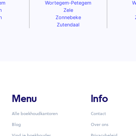
em
Wortegem-Petegem
W
m
Zele
n
Zonnebeke
Zutendaal
Menu
Info
Alle boekhoudkantoren
Contact
Blog
Over ons
Vind je boekhouder
Privacybeleid