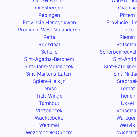
Oud-Heverlee
Oud-Turnh
Oudsbergen
Overijse
Pepingen
Pittem
Provincie Henegouwen
Provincie Li
Provincie West-Vlaanderen
Putte
Retie
Riemst
Roosdaal
Rotselaa
Schelle
Scherpenheuvel
Sint-Agatha-Berchem
Sint-Andri
Sint-Jans-Molenbeek
Sint-Katelijne
Sint-Martens-Latem
Sint-Nikla
Spiere-Helkijn
Stabroe
Temse
Ternat
Tielt-Winge
Tienen
Turnhout
Ukkel
Vlezenbeek
Vorselaa
Wachtebeke
Warege
Wemmel
Wervik
Wezembeek-Oppem
Wichele