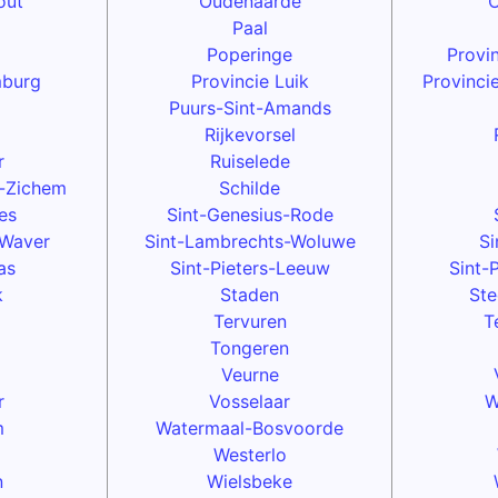
out
Oudenaarde
O
Paal
Poperinge
Provi
mburg
Provincie Luik
Provinci
Puurs-Sint-Amands
Rijkevorsel
r
Ruiselede
-Zichem
Schilde
es
Sint-Genesius-Rode
-Waver
Sint-Lambrechts-Woluwe
Si
as
Sint-Pieters-Leeuw
Sint-
k
Staden
Ste
Tervuren
T
Tongeren
Veurne
r
Vosselaar
W
m
Watermaal-Bosvoorde
Westerlo
n
Wielsbeke