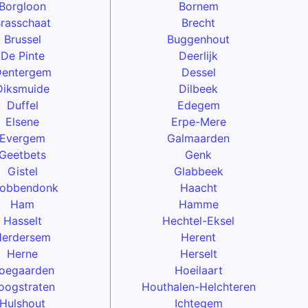
Borgloon
Bornem
rasschaat
Brecht
Brussel
Buggenhout
De Pinte
Deerlijk
entergem
Dessel
Diksmuide
Dilbeek
Duffel
Edegem
Elsene
Erpe-Mere
Evergem
Galmaarden
Geetbets
Genk
Gistel
Glabbeek
obbendonk
Haacht
Ham
Hamme
Hasselt
Hechtel-Eksel
Herdersem
Herent
Herne
Herselt
oegaarden
Hoeilaart
oogstraten
Houthalen-Helchteren
Hulshout
Ichtegem