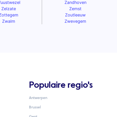
uustwezel
Zandhoven
Zelzate
Zemst
Zottegem
Zoutleeuw
Zwalm
Zwevegem
Populaire regio's
Antwerpen
Brussel
Gent