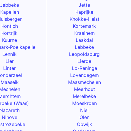
Jabbeke
Jette
Kapellen
Kaprijke
luisbergen
Knokke-Heist
Kontich
Kortemark
Kortrijk
Kraainem
Kuurne
Laakdal
ark-Poelkapelle
Lebbeke
Lennik
Leopoldsburg
Lier
Lierde
Linter
Lo-Reninge
onderzeel
Lovendegem
Maaseik
Maasmechelen
Mechelen
Meerhout
Merchtem
Merelbeke
rbeke (Waas)
Moeskroen
Nazareth
Niel
Ninove
Olen
strozebeke
Opwijk