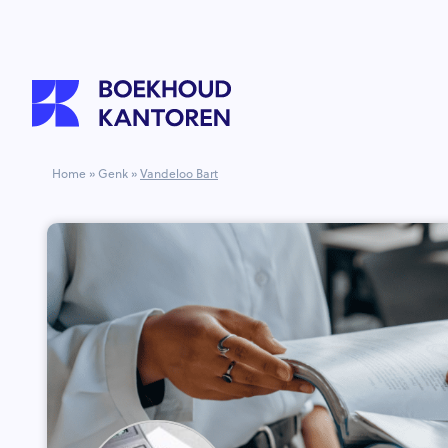
Home
»
Genk
»
Vandeloo Bart