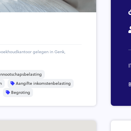
boekhoudkantoor gelegen in Genk,
I
nnootschapsbelasting
n
Aangifte inkomstenbelasting
B
Begroting