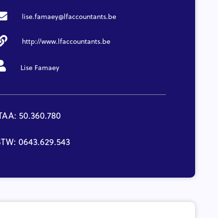
lise.famaey@lfaccountants.be
http://www.lfaccountants.be
Lise Famaey
TAA: 50.360.780
TW: 0643.629.543