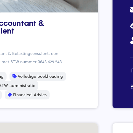
ccountant &
lent
ant & Belastingconsulent, een
rg met BTW nummer 0643.629.543
I
ng
Volledige boekhouding
BTW-administratie
B
Financieel Advies