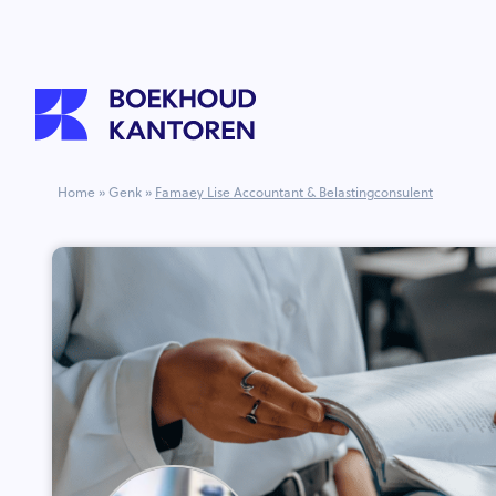
Home
»
Genk
»
Famaey Lise Accountant & Belastingconsulent