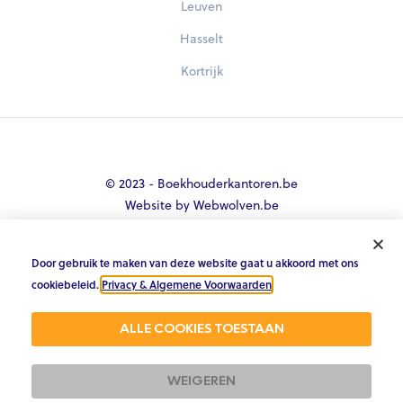
Leuven
Hasselt
Kortrijk
© 2023 - Boekhouderkantoren.be
Website by Webwolven.be
Door gebruik te maken van deze website gaat u akkoord met ons





cookiebeleid.
Privacy & Algemene Voorwaarden
.
Gemiddelde klantbeoordeling
ALLE COOKIES TOESTAAN
4.8/5 op Trustpilot & 4.9/5 op google
WEIGEREN