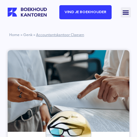
VIND JE BOEKHOUDER
Home
»
Genk
»
Accountantskantoor Claesen