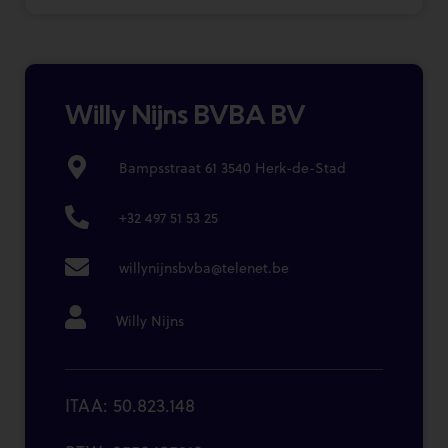
Willy Nijns BVBA BV
Bampsstraat 61 3540 Herk-de-Stad
+32 497 51 53 25
willynijnsbvba@telenet.be
Willy Nijns
ITAA: 50.823.148