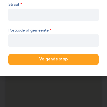
We hebben op dit moment geen informatie over
Straat
*
de openingsuren.
KANTOOR AANMELDEN
Postcode of gemeente
*
Volgende stap