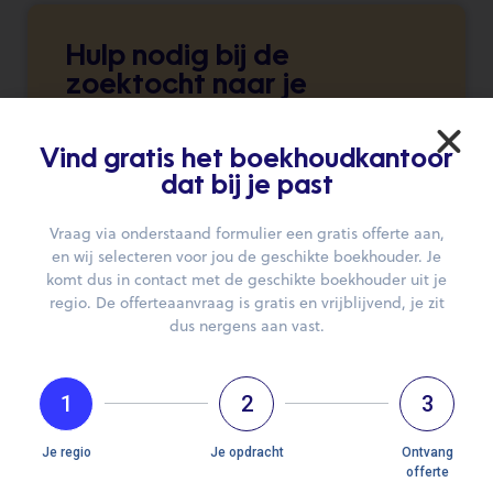
Hulp nodig bij de
zoektocht naar je
boekhouder?
Wij brengen je graag in contact.
Vind gratis het boekhoudkantoor
dat bij je past
DIEN JE AANVRAAG IN
Vraag via onderstaand formulier een gratis offerte aan,
en wij selecteren voor jou de geschikte boekhouder. Je
komt dus in contact met de geschikte boekhouder uit je
regio. De offerteaanvraag is gratis en vrijblijvend, je zit
dus nergens aan vast.
1
2
3
Openingsuren