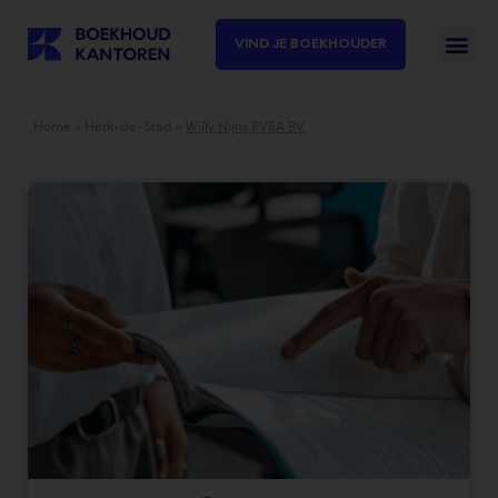
VIND JE BOEKHOUDER
Home
»
Herk-de-Stad
»
Willy Nijns BVBA BV