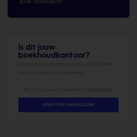
BTW: 0550435210
Is dit jouw
boekhoudkantoor?
Vul dan hier gratis de gegevens van dit kantoor
aan, en verhoog je zichtbaarheid
Wil je je gegevens verwijderen?
Klik dan hier
KANTOOR AANMELDEN