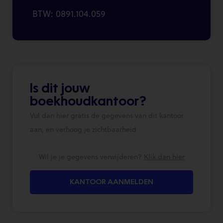
BTW: 0891.104.059
Is dit jouw
boekhoudkantoor?
Vul dan hier gratis de gegevens van dit kantoor
aan, en verhoog je zichtbaarheid
Wil je je gegevens verwijderen?
Klik dan hier
KANTOOR AANMELDEN