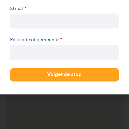
Straat
*
We hebben op dit moment geen informatie over
de openingsuren.
KANTOOR AANMELDEN
Postcode of gemeente
*
Volgende stap