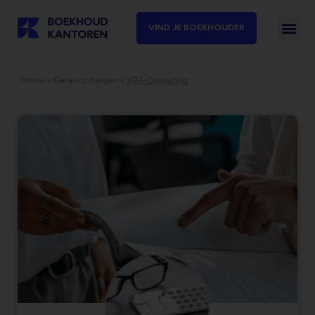
VIND JE BOEKHOUDER
Home
»
Geraardsbergen
»
VDT-Consulting