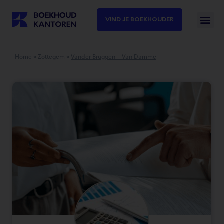
VIND JE BOEKHOUDER
Home
»
Zottegem
»
Vander Bruggen – Van Damme