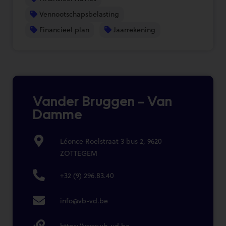
Vennootschapsbelasting
Financieel plan
Jaarrekening
Vander Bruggen – Van
Damme
Léonce Roelstraat 3 bus 2, 9620
ZOTTEGEM
+32 (9) 296.83.40
info@vb-vd.be
https://www.vb-vd.be