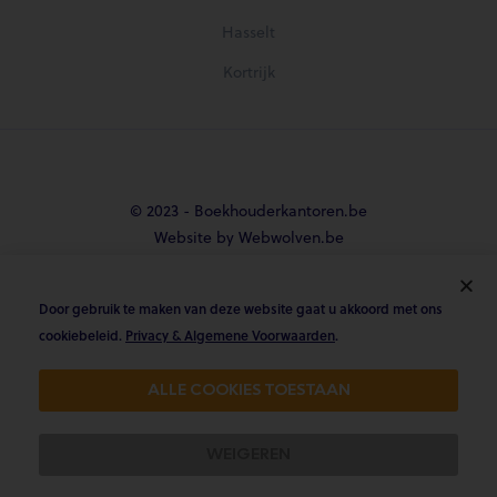
Hasselt
Kortrijk
© 2023 - Boekhouderkantoren.be
Website by Webwolven.be
Door gebruik te maken van deze website gaat u akkoord met ons





cookiebeleid.
Privacy & Algemene Voorwaarden
.
Gemiddelde klantbeoordeling
ALLE COOKIES TOESTAAN
4.8/5 op Trustpilot & 4.9/5 op google
WEIGEREN