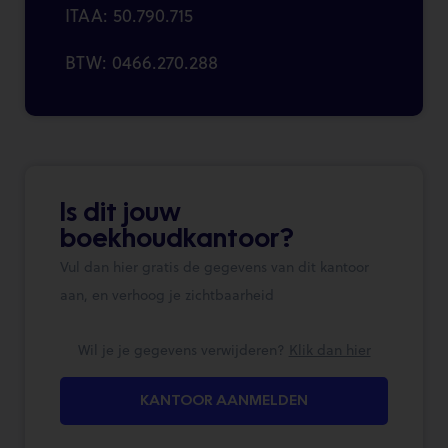
ITAA: 50.790.715
BTW: 0466.270.288
Is dit jouw
boekhoudkantoor?
Vul dan hier gratis de gegevens van dit kantoor
aan, en verhoog je zichtbaarheid
Wil je je gegevens verwijderen?
Klik dan hier
KANTOOR AANMELDEN