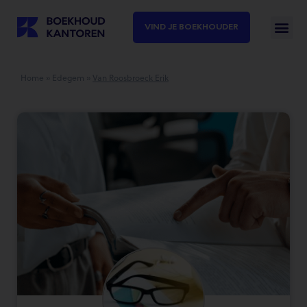
VIND JE BOEKHOUDER
Home
»
Edegem
»
Van Roosbroeck Erik