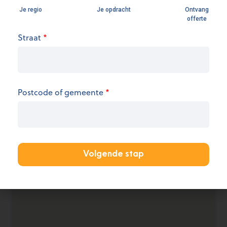
Openingsuren
Straat
*
We hebben op dit moment geen informatie over
de openingsuren.
Postcode of gemeente
*
KANTOOR AANMELDEN
Volgende stap