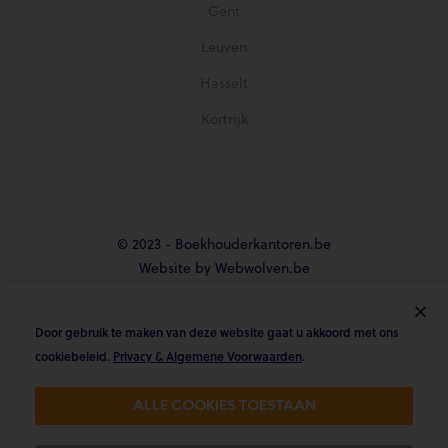
Gent
Leuven
Hasselt
Kortrijk
© 2023 - Boekhouderkantoren.be
Website by Webwolven.be
Door gebruik te maken van deze website gaat u akkoord met ons





cookiebeleid.
Privacy & Algemene Voorwaarden
.
Gemiddelde klantbeoordeling
ALLE COOKIES TOESTAAN
4.8/5 op Trustpilot & 4.9/5 op google