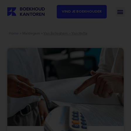
VIND JE BOEKHOUDER
Home
»
Maldegem
»
Van Belleghem – Van Hyfte