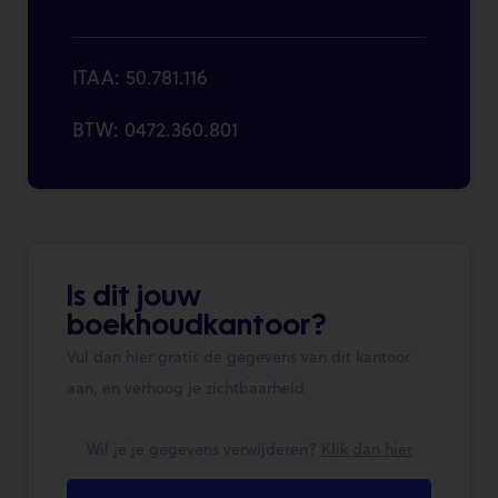
ITAA: 50.781.116
BTW: 0472.360.801
Is dit jouw
boekhoudkantoor?
Vul dan hier gratis de gegevens van dit kantoor
aan, en verhoog je zichtbaarheid
Wil je je gegevens verwijderen?
Klik dan hier