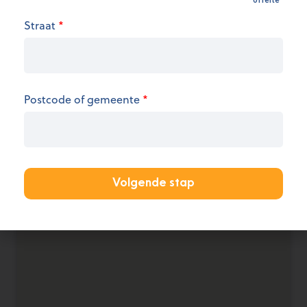
Openingsuren
Straat
*
We hebben op dit moment geen informatie over
de openingsuren.
KANTOOR AANMELDEN
Postcode of gemeente
*
Volgende stap