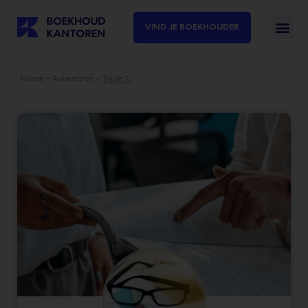
VIND JE BOEKHOUDER
Home
»
Antwerpen
»
Triple C