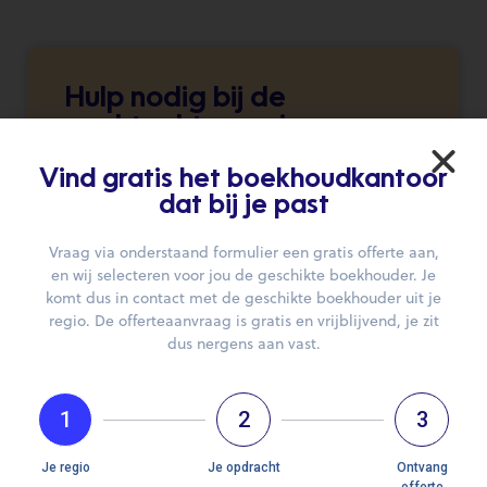
Hulp nodig bij de
zoektocht naar je
boekhouder?
Vind gratis het boekhoudkantoor
Wij brengen je graag in contact.
dat bij je past
Vraag via onderstaand formulier een gratis offerte aan,
DIEN JE AANVRAAG IN
en wij selecteren voor jou de geschikte boekhouder. Je
komt dus in contact met de geschikte boekhouder uit je
regio. De offerteaanvraag is gratis en vrijblijvend, je zit
dus nergens aan vast.
1
2
3