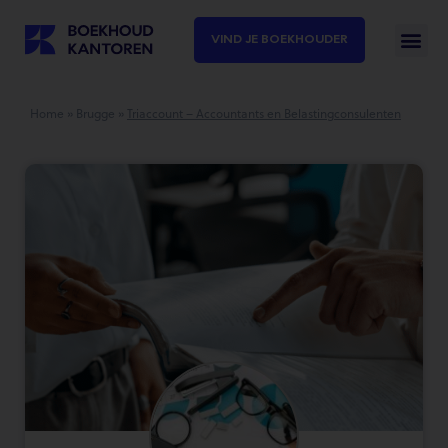
VIND JE BOEKHOUDER
Home
»
Brugge
»
Triaccount – Accountants en Belastingconsulenten