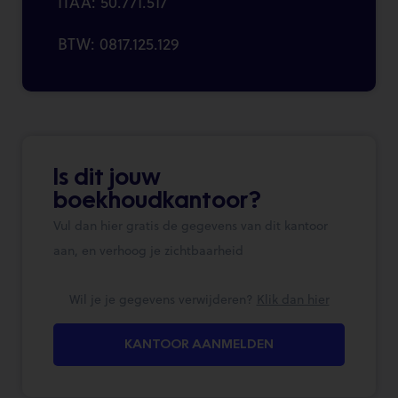
ITAA: 50.771.517
BTW: 0817.125.129
Is dit jouw
boekhoudkantoor?
Vul dan hier gratis de gegevens van dit kantoor
aan, en verhoog je zichtbaarheid
Wil je je gegevens verwijderen?
Klik dan hier
KANTOOR AANMELDEN