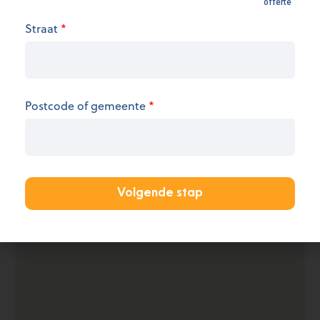
Openingsuren
Straat
*
We hebben op dit moment geen informatie over
de openingsuren.
KANTOOR AANMELDEN
Postcode of gemeente
*
Volgende stap