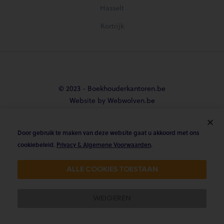
Hasselt
Kortrijk
© 2023 - Boekhouderkantoren.be
Website by Webwolven.be
Door gebruik te maken van deze website gaat u akkoord met ons





cookiebeleid.
Privacy & Algemene Voorwaarden
.
Gemiddelde klantbeoordeling
ALLE COOKIES TOESTAAN
4.8/5 op Trustpilot & 4.9/5 op google
WEIGEREN