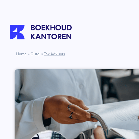
Home
»
Gistel
»
Tax Advisors