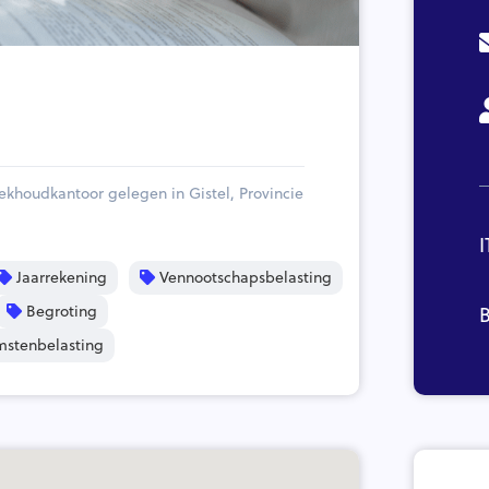
ekhoudkantoor gelegen in Gistel, Provincie
I
Jaarrekening
Vennootschapsbelasting
Begroting
B
mstenbelasting