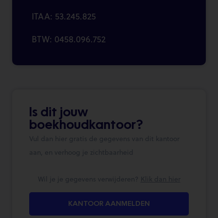
ITAA: 53.245.825
BTW: 0458.096.752
Is dit jouw
boekhoudkantoor?
Vul dan hier gratis de gegevens van dit kantoor
aan, en verhoog je zichtbaarheid
Wil je je gegevens verwijderen?
Klik dan hier
KANTOOR AANMELDEN