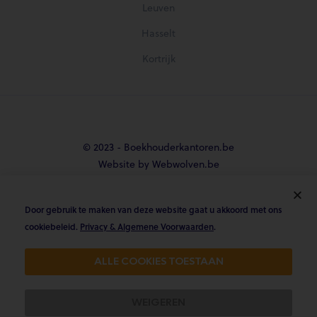
Leuven
Hasselt
Kortrijk
© 2023 - Boekhouderkantoren.be
Website by Webwolven.be
Door gebruik te maken van deze website gaat u akkoord met ons





cookiebeleid.
Privacy & Algemene Voorwaarden
.
Gemiddelde klantbeoordeling
ALLE COOKIES TOESTAAN
4.8/5 op Trustpilot & 4.9/5 op google
WEIGEREN