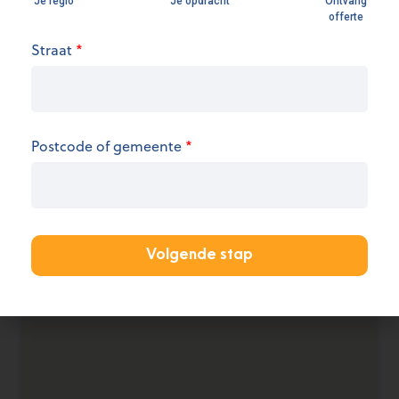
Openingsuren
Straat
*
We hebben op dit moment geen informatie over
de openingsuren.
Postcode of gemeente
*
KANTOOR AANMELDEN
Volgende stap