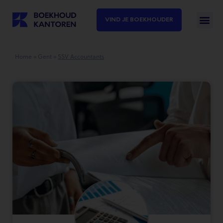
VIND JE BOEKHOUDER
Home
»
Gent
»
SSV Accountants