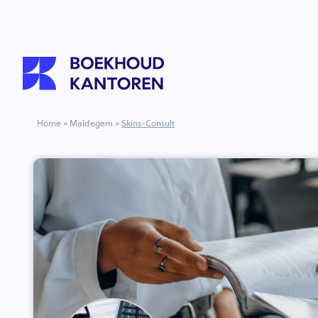
Home
»
Maldegem
»
Skins-Consult