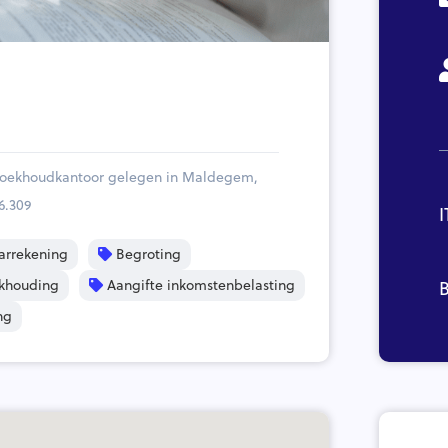
 boekhoudkantoor gelegen in Maldegem,
6.309
I
arrekening
Begroting
khouding
Aangifte inkomstenbelasting
B
ng