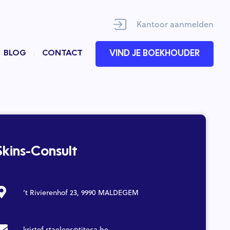
Kantoor aanmelden
BLOG
CONTACT
VIND JE BOEKHOUDER
Skins-Consult
‘t Rivierenhof 23, 9990 MALDEGEM
kristof.staelens@titeca.be