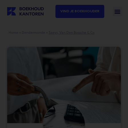
VIND JE BOEKHOUDER
Home
»
Dendermonde
»
Saeys, Van Den Bossche & Co