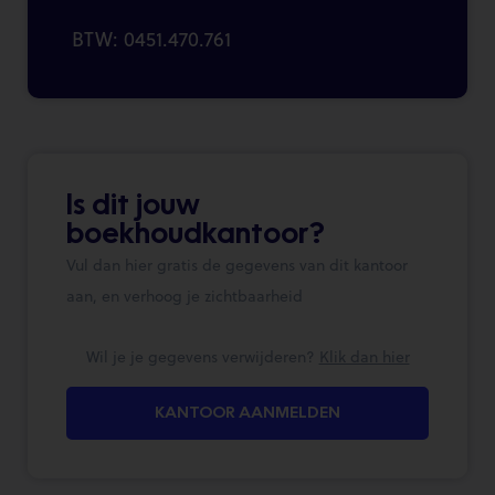
BTW: 0451.470.761
Is dit jouw
boekhoudkantoor?
Vul dan hier gratis de gegevens van dit kantoor
aan, en verhoog je zichtbaarheid
Wil je je gegevens verwijderen?
Klik dan hier
KANTOOR AANMELDEN