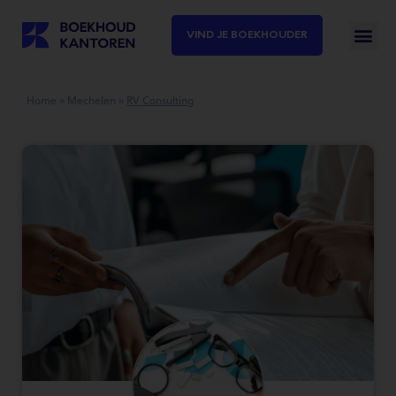
VIND JE BOEKHOUDER
Home
»
Mechelen
»
RV Consulting