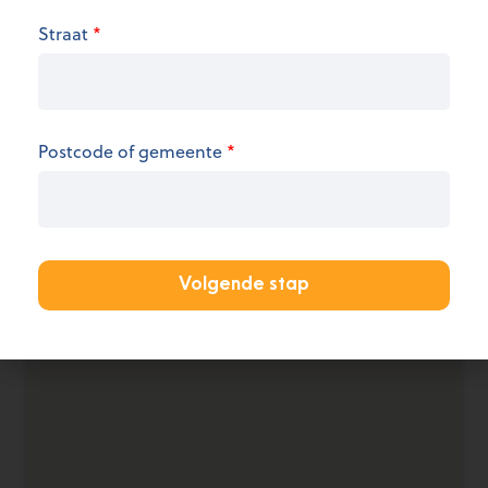
Straat
*
We hebben op dit moment geen informatie over
de openingsuren.
KANTOOR AANMELDEN
Postcode of gemeente
*
Volgende stap