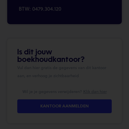
BTW: 0479.304.120
Is dit jouw
boekhoudkantoor?
Vul dan hier gratis de gegevens van dit kantoor
aan, en verhoog je zichtbaarheid
Wil je je gegevens verwijderen?
Klik dan hier
KANTOOR AANMELDEN