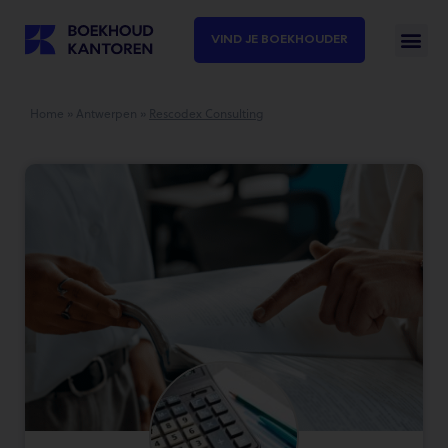
VIND JE BOEKHOUDER
Home
»
Antwerpen
»
Rescodex Consulting