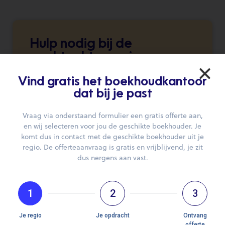
Hulp nodig bij de
zoektocht naar je
boekhouder?
Vind gratis het boekhoudkantoor
Wij brengen je graag in contact.
dat bij je past
Vraag via onderstaand formulier een gratis offerte aan,
DIEN JE AANVRAAG IN
en wij selecteren voor jou de geschikte boekhouder. Je
komt dus in contact met de geschikte boekhouder uit je
regio. De offerteaanvraag is gratis en vrijblijvend, je zit
dus nergens aan vast.
1
2
3
Openingsuren