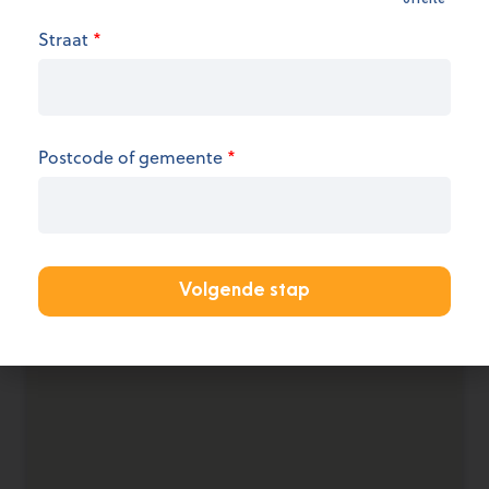
Straat
*
We hebben op dit moment geen informatie over
de openingsuren.
KANTOOR AANMELDEN
Postcode of gemeente
*
Volgende stap