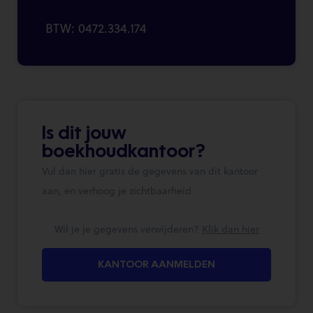
BTW: 0472.334.174
Is dit jouw
boekhoudkantoor?
Vul dan hier gratis de gegevens van dit kantoor
aan, en verhoog je zichtbaarheid
Wil je je gegevens verwijderen?
Klik dan hier
KANTOOR AANMELDEN