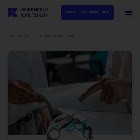
VIND JE BOEKHOUDER
Home
»
Mechelen
»
Rens Accountants