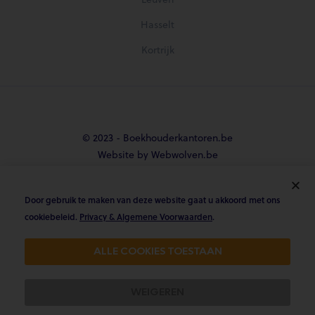
Hasselt
Kortrijk
© 2023 - Boekhouderkantoren.be
Website by Webwolven.be
Door gebruik te maken van deze website gaat u akkoord met ons





cookiebeleid.
Privacy & Algemene Voorwaarden
.
Gemiddelde klantbeoordeling
ALLE COOKIES TOESTAAN
4.8/5 op Trustpilot & 4.9/5 op google
WEIGEREN