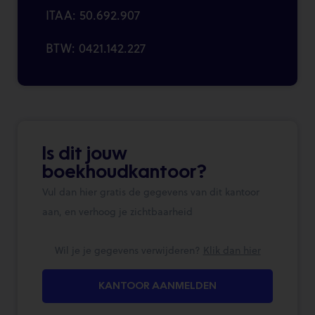
ITAA: 50.692.907
BTW: 0421.142.227
Is dit jouw
boekhoudkantoor?
Vul dan hier gratis de gegevens van dit kantoor
aan, en verhoog je zichtbaarheid
Wil je je gegevens verwijderen?
Klik dan hier
KANTOOR AANMELDEN