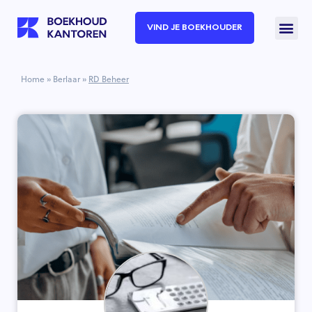
VIND JE BOEKHOUDER
Home
»
Berlaar
»
RD Beheer