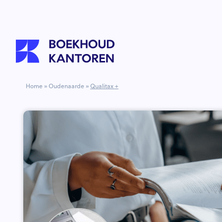
Home
»
Oudenaarde
»
Qualitax +