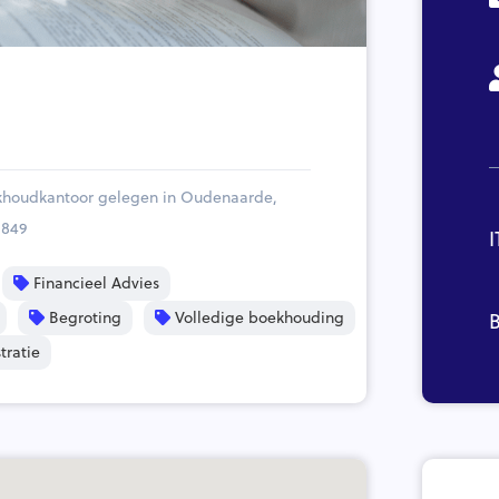
ekhoudkantoor gelegen in Oudenaarde,
.849
I
Financieel Advies
Begroting
Volledige boekhouding
B
tratie