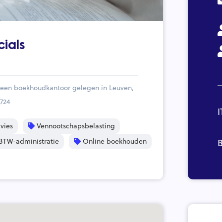
cials
, een boekhoudkantoor gelegen in Leuven,
724
I
vies
Vennootschapsbelasting
BTW-administratie
Online boekhouden
B