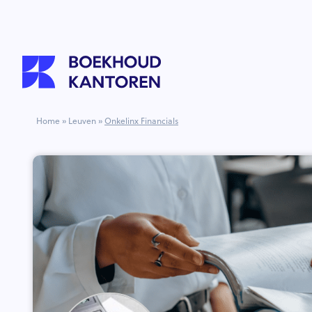
Home
»
Leuven
»
Onkelinx Financials