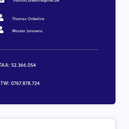
thomas.onkelinx@live.be
Thomas Onkelinx
Wouter Janssens
TAA: 52.366.054
TW: 0767.878.724