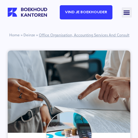
VIND JE BOEKHOUDER
Home
»
Deinze
»
Office Organisation, Accounting Services And Consult