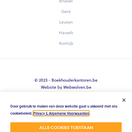
Brussel
Gent
Leuven
Hasselt
Kortrijk
© 2023 - Boekhouderkantoren.be
Website by Webwolven.be
Door gebruik te maken van deze website gaat u akkoord met ons





cookiebeleid.
Privacy & Algemene Voorwaarden
.
Gemiddelde klantbeoordeling
ALLE COOKIES TOESTAAN