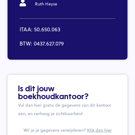
Ruth Heyse
ITAA: 50.650.063
BTW: 0437.627.079
Is dit jouw
boekhoudkantoor?
Vul dan hier gratis de gegevens van dit kantoor
aan, en verhoog je zichtbaarheid
Wil je je gegevens verwijderen?
Klik dan hier