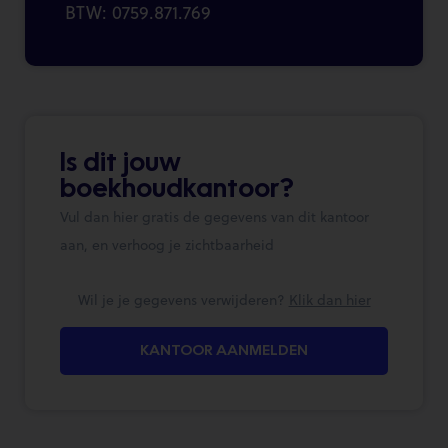
BTW: 0759.871.769
Is dit jouw
boekhoudkantoor?
Vul dan hier gratis de gegevens van dit kantoor
aan, en verhoog je zichtbaarheid
Wil je je gegevens verwijderen?
Klik dan hier
KANTOOR AANMELDEN