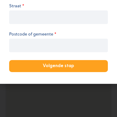
We hebben op dit moment geen informatie over
Straat
*
de openingsuren.
KANTOOR AANMELDEN
Postcode of gemeente
*
Volgende stap