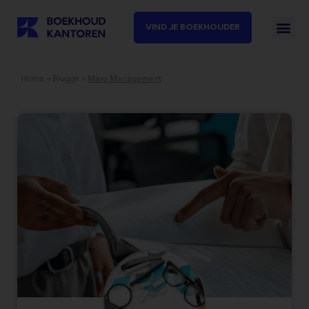
VIND JE BOEKHOUDER
Home
»
Brugge
»
Maro Management