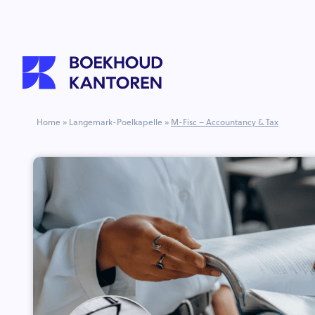
Home
»
Langemark-Poelkapelle
»
M-Fisc – Accountancy & Tax