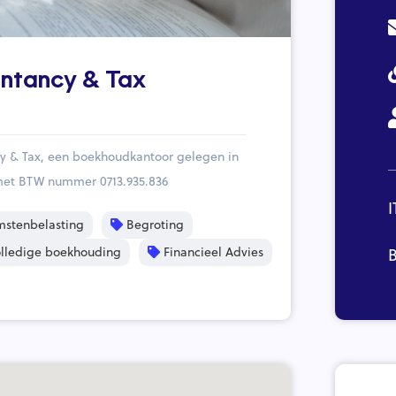
untancy & Tax
y & Tax, een boekhoudkantoor gelegen in
met BTW nummer 0713.935.836
I
mstenbelasting
Begroting
lledige boekhouding
Financieel Advies
B