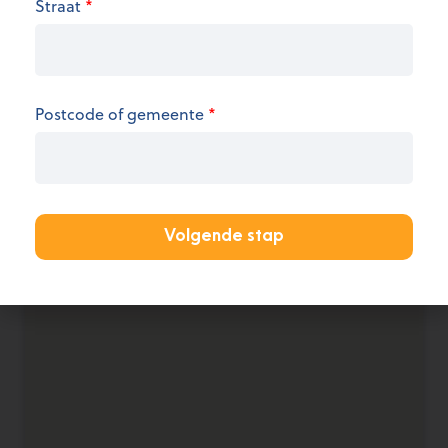
Straat
*
de openingsuren.
KANTOOR AANMELDEN
Postcode of gemeente
*
Volgende stap