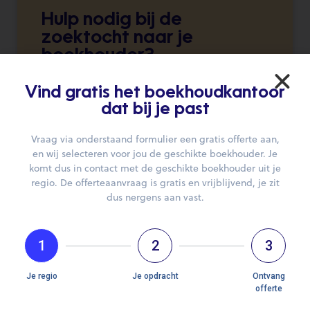
Hulp nodig bij de
zoektocht naar je
boekhouder?
Wij brengen je graag in contact.
Vind gratis het boekhoudkantoor
dat bij je past
DIEN JE AANVRAAG IN
Vraag via onderstaand formulier een gratis offerte aan,
en wij selecteren voor jou de geschikte boekhouder. Je
komt dus in contact met de geschikte boekhouder uit je
regio. De offerteaanvraag is gratis en vrijblijvend, je zit
dus nergens aan vast.
1
2
3
Openingsuren
We hebben op dit moment geen informatie over