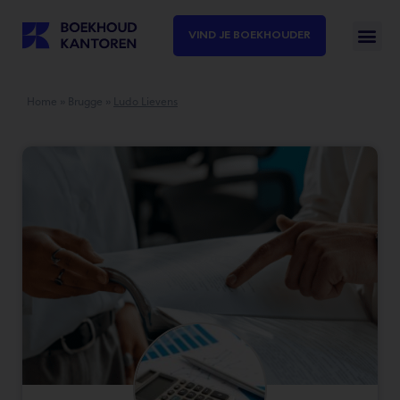
VIND JE BOEKHOUDER
Home
»
Brugge
»
Ludo Lievens