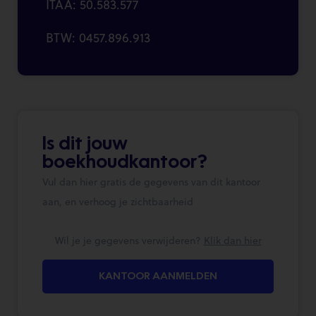
ITAA: 50.583.577
BTW: 0457.896.913
Is dit jouw
boekhoudkantoor?
Vul dan hier gratis de gegevens van dit kantoor
aan, en verhoog je zichtbaarheid
Wil je je gegevens verwijderen?
Klik dan hier
KANTOOR AANMELDEN