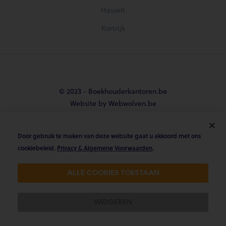
Hasselt
Kortrijk
© 2023 - Boekhouderkantoren.be
Website by Webwolven.be
Door gebruik te maken van deze website gaat u akkoord met ons





cookiebeleid.
Privacy & Algemene Voorwaarden
.
Gemiddelde klantbeoordeling
ALLE COOKIES TOESTAAN
4.8/5 op Trustpilot & 4.9/5 op google
WEIGEREN