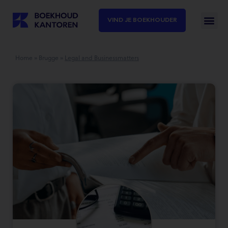
VIND JE BOEKHOUDER
Home
»
Brugge
»
Legal and Businessmatters