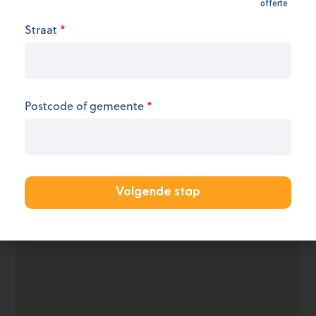
Openingsuren
Straat
*
We hebben op dit moment geen informatie over
de openingsuren.
KANTOOR AANMELDEN
Postcode of gemeente
*
Volgende stap