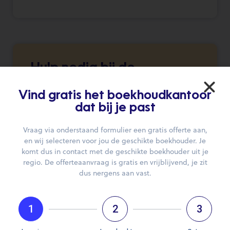
Hulp nodig bij de
zoektocht naar je
boekhouder?
Vind gratis het boekhoudkantoor
dat bij je past
Wij brengen je graag in contact.
Vraag via onderstaand formulier een gratis offerte aan,
en wij selecteren voor jou de geschikte boekhouder. Je
DIEN JE AANVRAAG IN
komt dus in contact met de geschikte boekhouder uit je
regio. De offerteaanvraag is gratis en vrijblijvend, je zit
dus nergens aan vast.
1
2
3