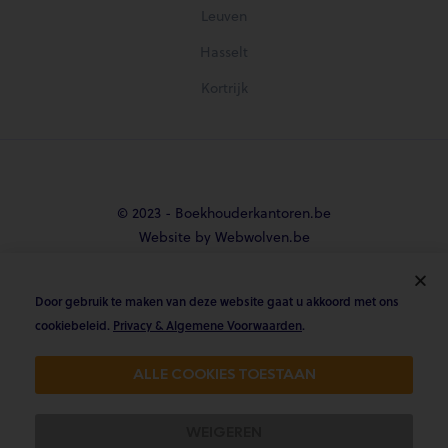
Leuven
Hasselt
Kortrijk
© 2023 - Boekhouderkantoren.be
Website by Webwolven.be
Door gebruik te maken van deze website gaat u akkoord met ons





cookiebeleid.
Privacy & Algemene Voorwaarden
.
Gemiddelde klantbeoordeling
ALLE COOKIES TOESTAAN
4.8/5 op Trustpilot & 4.9/5 op google
WEIGEREN