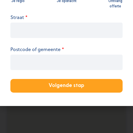
Openingsuren
Straat
*
We hebben op dit moment geen informatie over
de openingsuren.
Postcode of gemeente
*
KANTOOR AANMELDEN
Volgende stap