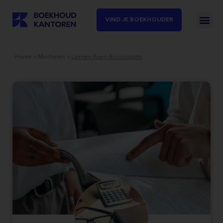
VIND JE BOEKHOUDER
Home
»
Mechelen
»
Laenen Koen Accountants