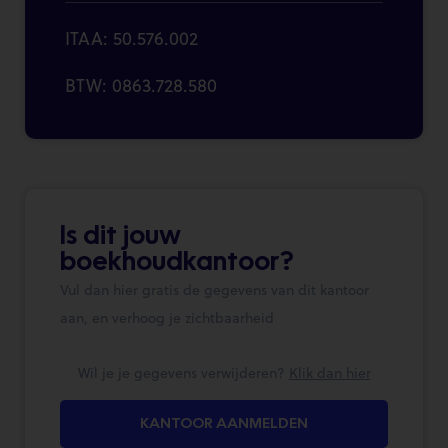
ITAA: 50.576.002
BTW: 0863.728.580
Is dit jouw
boekhoudkantoor?
Vul dan hier gratis de gegevens van dit kantoor
aan, en verhoog je zichtbaarheid
Wil je je gegevens verwijderen?
Klik dan hier
KANTOOR AANMELDEN