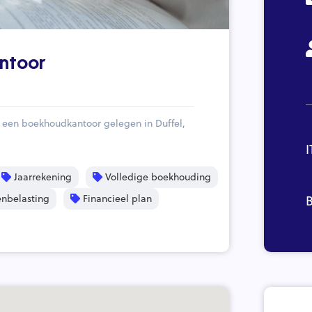
ntoor
een boekhoudkantoor gelegen in Duffel,
I
Jaarrekening
Volledige boekhouding
nbelasting
Financieel plan
B