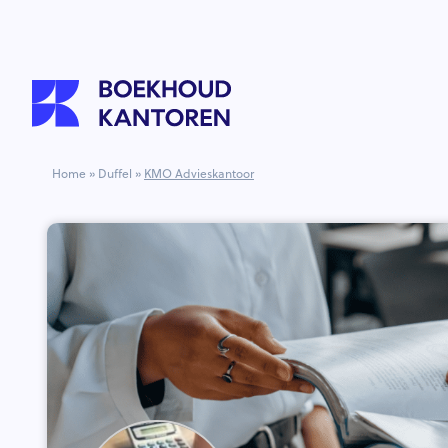
Home
»
Duffel
»
KMO Advieskantoor