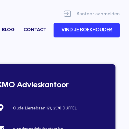
Kantoor aanmelden
BLOG
CONTACT
VIND JE BOEKHOUDER
KMO Advieskantoor
Oude Liersebaan 171, 2570 DUFFEL
guy@kmoadvieskantoor.be