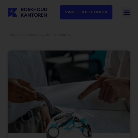
VIND JE BOEKHOUDER
Home
»
Bonheiden
»
JVC Consulting