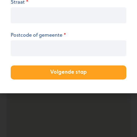
Straat
*
de openingsuren.
KANTOOR AANMELDEN
Postcode of gemeente
*
Volgende stap