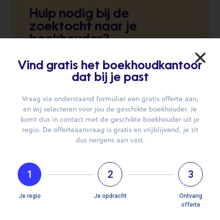
Hulp nodig bij de
zoektocht naar je
boekhouder?
Wij brengen je graag in contact.
Vind gratis het boekhoudkantoor
dat bij je past
DIEN JE AANVRAAG IN
Vraag via onderstaand formulier een gratis offerte aan,
en wij selecteren voor jou de geschikte boekhouder. Je
komt dus in contact met de geschikte boekhouder uit je
regio. De offerteaanvraag is gratis en vrijblijvend, je zit
dus nergens aan vast.
1
2
3
Openingsuren
We hebben op dit moment geen informatie over