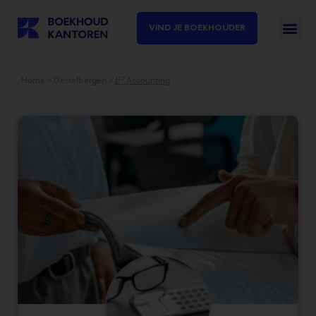
VIND JE BOEKHOUDER
Home
»
Destelbergen
»
Jf² Accounting