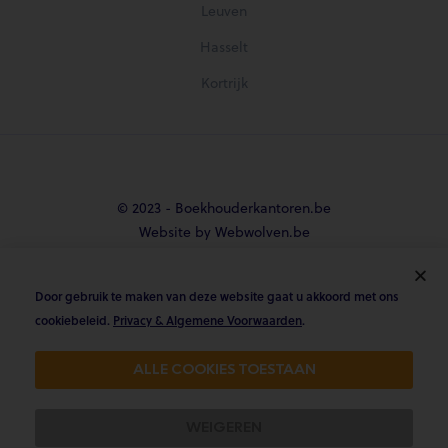
Leuven
Hasselt
Kortrijk
© 2023 - Boekhouderkantoren.be
Website by Webwolven.be
Door gebruik te maken van deze website gaat u akkoord met ons





cookiebeleid.
Privacy & Algemene Voorwaarden
.
Gemiddelde klantbeoordeling
ALLE COOKIES TOESTAAN
4.8/5 op Trustpilot & 4.9/5 op google
WEIGEREN