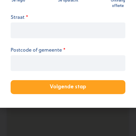
Openingsuren
Straat
*
We hebben op dit moment geen informatie over
de openingsuren.
Postcode of gemeente
*
KANTOOR AANMELDEN
Volgende stap