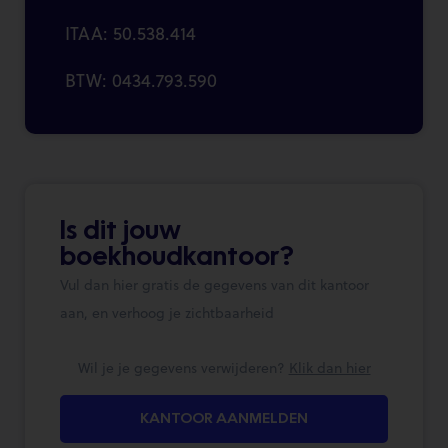
ITAA: 50.538.414
BTW: 0434.793.590
Is dit jouw
boekhoudkantoor?
Vul dan hier gratis de gegevens van dit kantoor
aan, en verhoog je zichtbaarheid
Wil je je gegevens verwijderen?
Klik dan hier
KANTOOR AANMELDEN