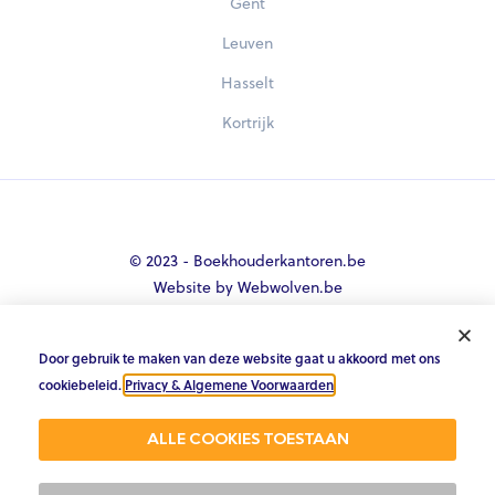
Gent
Leuven
Hasselt
Kortrijk
© 2023 - Boekhouderkantoren.be
Website by Webwolven.be
Door gebruik te maken van deze website gaat u akkoord met ons





cookiebeleid.
Privacy & Algemene Voorwaarden
.
Gemiddelde klantbeoordeling
ALLE COOKIES TOESTAAN
4.8/5 op Trustpilot & 4.9/5 op google