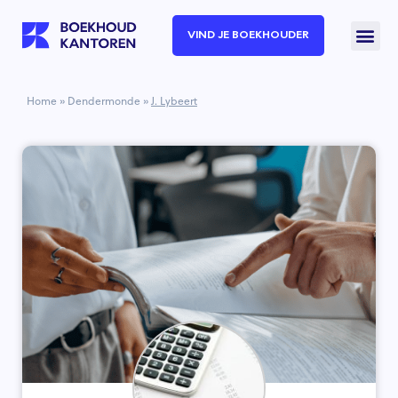
VIND JE BOEKHOUDER
Home
»
Dendermonde
»
J. Lybeert