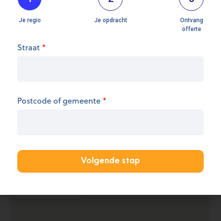
Straat
*
Openingsuren
We hebben op dit moment geen informatie over
de openingsuren.
Postcode of gemeente
*
KANTOOR AANMELDEN
Volgende stap