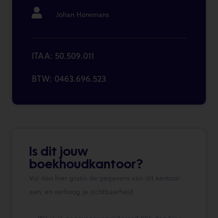
Johan Horemans
ITAA: 50.509.011
BTW: 0463.696.523
Is dit jouw
boekhoudkantoor?
Vul dan hier gratis de gegevens van dit kantoor
aan, en verhoog je zichtbaarheid