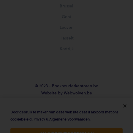
Brussel
Gent
Leuven
Hasselt
Kortrijk
© 2023 - Boekhouderkantoren.be
Website by Webwolven.be
Door gebruik te maken van deze website gaat u akkoord met ons





cookiebeleid.
Privacy & Algemene Voorwaarden
.
Gemiddelde klantbeoordeling