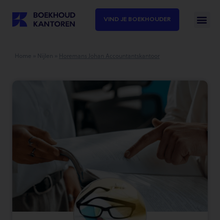
VIND JE BOEKHOUDER
Home
»
Nijlen
»
Horemans Johan Accountantskantoor