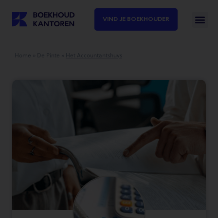
VIND JE BOEKHOUDER
Home
»
De Pinte
»
Het Accountantshuys