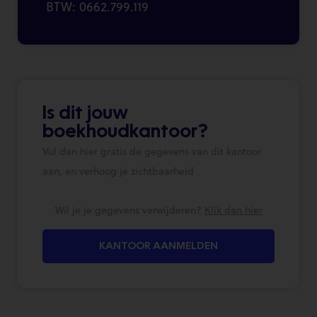
BTW: 0662.799.119
Is dit jouw
boekhoudkantoor?
Vul dan hier gratis de gegevens van dit kantoor
aan, en verhoog je zichtbaarheid
Wil je je gegevens verwijderen?
Klik dan hier
KANTOOR AANMELDEN