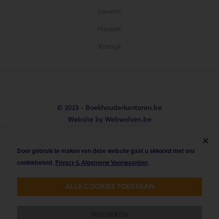
Leuven
Hasselt
Kortrijk
© 2023 - Boekhouderkantoren.be
Website by Webwolven.be
Door gebruik te maken van deze website gaat u akkoord met ons





cookiebeleid.
Privacy & Algemene Voorwaarden
.
Gemiddelde klantbeoordeling
ALLE COOKIES TOESTAAN
4.8/5 op Trustpilot & 4.9/5 op google
WEIGEREN