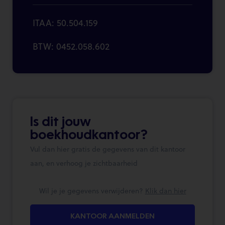
ITAA: 50.504.159
BTW: 0452.058.602
Is dit jouw
boekhoudkantoor?
Vul dan hier gratis de gegevens van dit kantoor
aan, en verhoog je zichtbaarheid
Wil je je gegevens verwijderen?
Klik dan hier
KANTOOR AANMELDEN