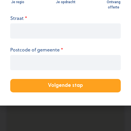
Openingsuren
Straat
*
We hebben op dit moment geen informatie over
de openingsuren.
Postcode of gemeente
*
KANTOOR AANMELDEN
Volgende stap