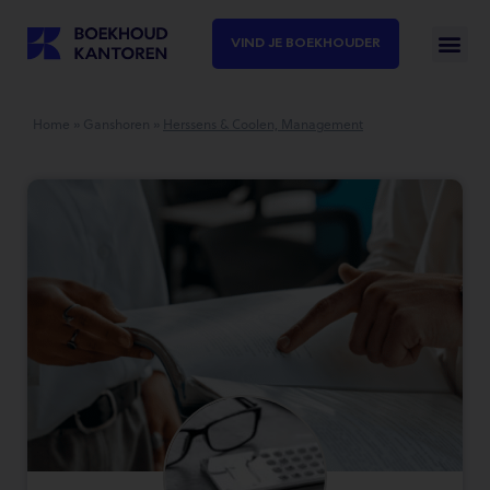
VIND JE BOEKHOUDER
Home
»
Ganshoren
»
Herssens & Coolen, Management