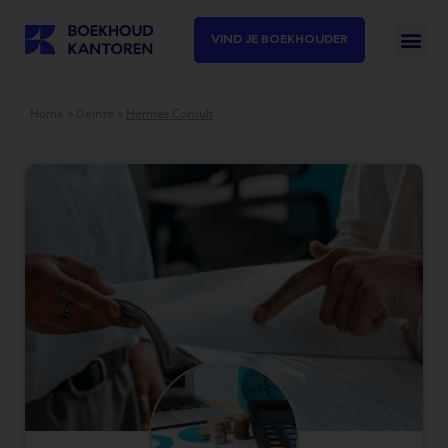
VIND JE BOEKHOUDER
Home
»
Deinze
»
Hermes Consult