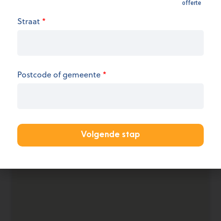
Openingsuren
Straat
*
We hebben op dit moment geen informatie over
de openingsuren.
KANTOOR AANMELDEN
Postcode of gemeente
*
Volgende stap