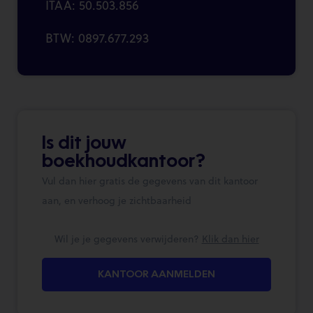
ITAA: 50.503.856
BTW: 0897.677.293
Is dit jouw
boekhoudkantoor?
Vul dan hier gratis de gegevens van dit kantoor
aan, en verhoog je zichtbaarheid
Wil je je gegevens verwijderen?
Klik dan hier
KANTOOR AANMELDEN