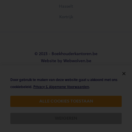
Hasselt
Kortrijk
© 2023 - Boekhouderkantoren.be
Website by Webwolven.be
Door gebruik te maken van deze website gaat u akkoord met ons





cookiebeleid.
Privacy & Algemene Voorwaarden
.
Gemiddelde klantbeoordeling
ALLE COOKIES TOESTAAN
4.8/5 op Trustpilot & 4.9/5 op google
WEIGEREN