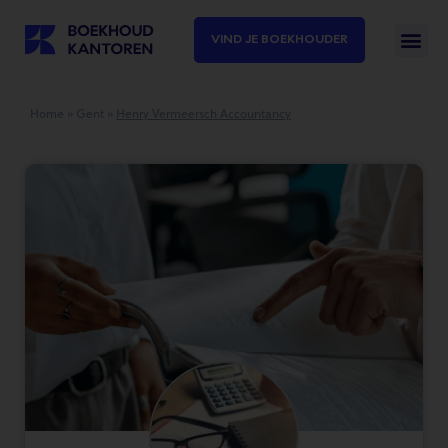
VIND JE BOEKHOUDER
Home
»
Gent
»
Henry Vermeersch Accountancy