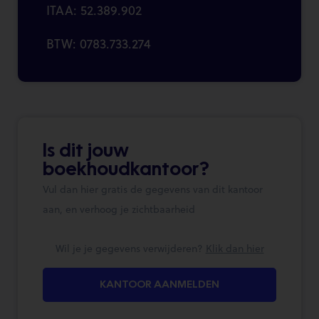
ITAA: 52.389.902
BTW: 0783.733.274
Is dit jouw
boekhoudkantoor?
Vul dan hier gratis de gegevens van dit kantoor
aan, en verhoog je zichtbaarheid
Wil je je gegevens verwijderen?
Klik dan hier
KANTOOR AANMELDEN