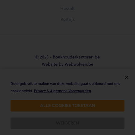
Hasselt
Kortrijk
© 2023 - Boekhouderkantoren.be
Website by Webwolven.be
Door gebruik te maken van deze website gaat u akkoord met ons





cookiebeleid.
Privacy & Algemene Voorwaarden
.
Gemiddelde klantbeoordeling
ALLE COOKIES TOESTAAN
4.8/5 op Trustpilot & 4.9/5 op google
WEIGEREN