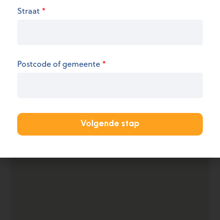
We hebben op dit moment geen informatie over
Straat
*
de openingsuren.
KANTOOR AANMELDEN
Postcode of gemeente
*
Volgende stap