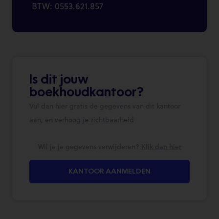
BTW: 0553.621.857
Is dit jouw
boekhoudkantoor?
Vul dan hier gratis de gegevens van dit kantoor
aan, en verhoog je zichtbaarheid
Wil je je gegevens verwijderen?
Klik dan hier
KANTOOR AANMELDEN