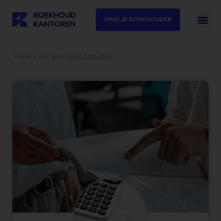
VIND JE BOEKHOUDER
Home
»
Overijse
»
Gvmc Consulting