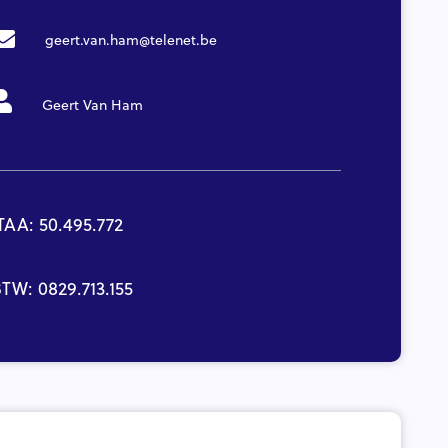
geert.van.ham@telenet.be
Geert Van Ham
TAA: 50.495.772
TW: 0829.713.155