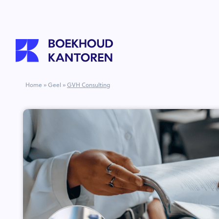
Home
»
Geel
»
GVH Consulting