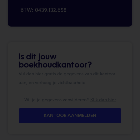
BTW: 0439.132.658
Is dit jouw
boekhoudkantoor?
Vul dan hier gratis de gegevens van dit kantoor
aan, en verhoog je zichtbaarheid
Wil je je gegevens verwijderen?
Klik dan hier
KANTOOR AANMELDEN