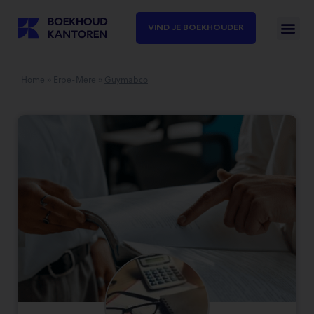
VIND JE BOEKHOUDER
Home
»
Erpe-Mere
»
Guymabco