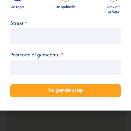
Straat
*
Openingsuren
We hebben op dit moment geen informatie over
de openingsuren.
Postcode of gemeente
*
KANTOOR AANMELDEN
Volgende stap