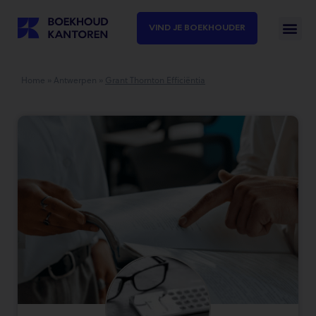
VIND JE BOEKHOUDER
Home
»
Antwerpen
»
Grant Thornton Efficiëntia