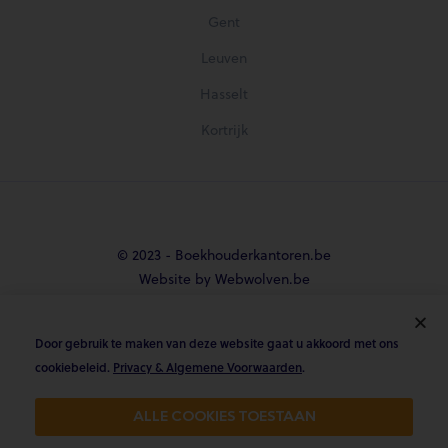
Gent
Leuven
Hasselt
Kortrijk
© 2023 - Boekhouderkantoren.be
Website by Webwolven.be
Door gebruik te maken van deze website gaat u akkoord met ons





cookiebeleid.
Privacy & Algemene Voorwaarden
.
Gemiddelde klantbeoordeling
ALLE COOKIES TOESTAAN
4.8/5 op Trustpilot & 4.9/5 op google