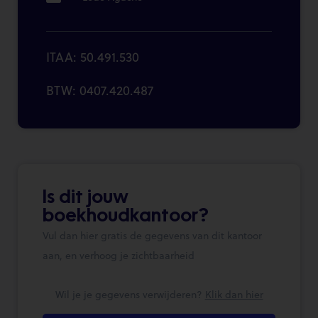
ITAA: 50.491.530
BTW: 0407.420.487
Is dit jouw
boekhoudkantoor?
Vul dan hier gratis de gegevens van dit kantoor
aan, en verhoog je zichtbaarheid
Wil je je gegevens verwijderen?
Klik dan hier