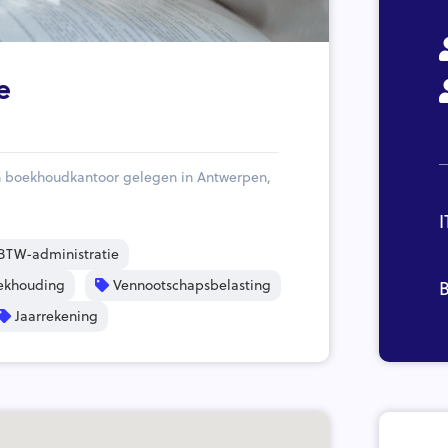
e
en boekhoudkantoor gelegen in Antwerpen,
I
BTW-administratie
ekhouding
Vennootschapsbelasting
B
Jaarrekening