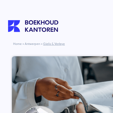
Home
»
Antwerpen
»
Gielis & Verleye