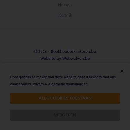
Hasselt
Kortrijk
© 2023 - Boekhouderkantoren.be
Website by Webwolven.be
Door gebruik te maken van deze website gaat u akkoord met ons





cookiebeleid.
Privacy & Algemene Voorwaarden
.
Gemiddelde klantbeoordeling
ALLE COOKIES TOESTAAN
4.8/5 op Trustpilot & 4.9/5 op google
WEIGEREN