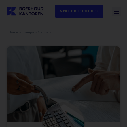
VIND JE BOEKHOUDER
Home
»
Overijse
»
Gamsco