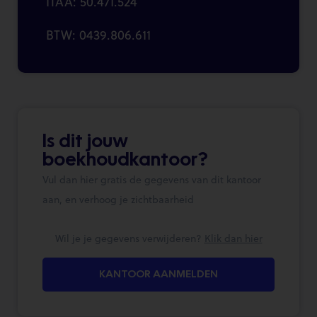
ITAA: 50.471.524
BTW: 0439.806.611
Is dit jouw
boekhoudkantoor?
Vul dan hier gratis de gegevens van dit kantoor
aan, en verhoog je zichtbaarheid
Wil je je gegevens verwijderen?
Klik dan hier
KANTOOR AANMELDEN