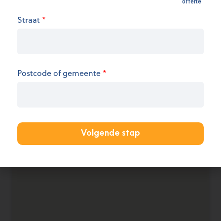
Openingsuren
Straat
*
We hebben op dit moment geen informatie over
de openingsuren.
KANTOOR AANMELDEN
Postcode of gemeente
*
Volgende stap