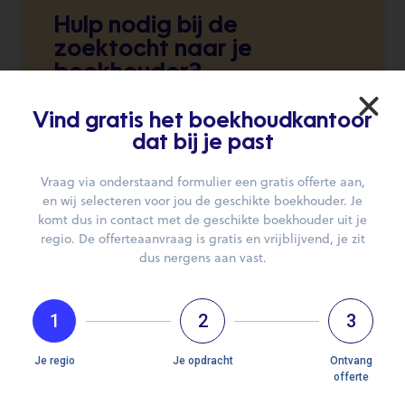
Hulp nodig bij de
zoektocht naar je
boekhouder?
Wij brengen je graag in contact.
Vind gratis het boekhoudkantoor
dat bij je past
DIEN JE AANVRAAG IN
Vraag via onderstaand formulier een gratis offerte aan,
en wij selecteren voor jou de geschikte boekhouder. Je
komt dus in contact met de geschikte boekhouder uit je
regio. De offerteaanvraag is gratis en vrijblijvend, je zit
dus nergens aan vast.
1
2
3
Openingsuren
We hebben op dit moment geen informatie over