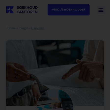
VIND JE BOEKHOUDER
Home
»
Brugge
»
Fiskaljana