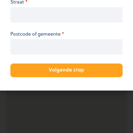
Straat
*
de openingsuren.
KANTOOR AANMELDEN
Postcode of gemeente
*
Volgende stap